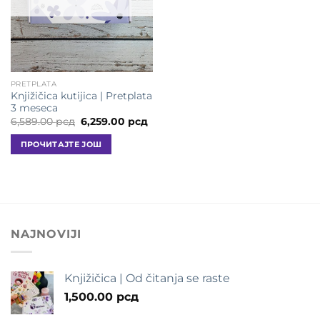
PRETPLATA
Knjižičica kutijica | Pretplata
3 meseca
Оригинална
Тренутна
6,589.00
рсд
6,259.00
рсд
цена
цена
је
је:
ПРОЧИТАЈТЕ ЈОШ
била:
6,259.00 рсд.
6,589.00 рсд.
NAJNOVIJI
Knjižičica | Od čitanja se raste
1,500.00
рсд