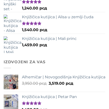
била:
1,979.00 рсд.
2,089.00 рсд.
Оцењено
1,240.00
рсд
са
5.00
од
5
Knjižičica kutijica | Alisa u zemlji čuda
Оцењено
1,540.00
рсд
са
5.00
од
5
Knjižičica kutijica | Mali princ
1,459.00
рсд
IZDVOJENI ZA VAS
Alhemičar | Novogodišnja Knjižičica kutijica
Оригинална
Тренутна
3,950.00
рсд
3,519.00
рсд
цена
цена
је
је:
Knjižičica kutijica | Petar Pan
била:
3,519.00 рсд.
3,950.00 рсд.
Оцењено