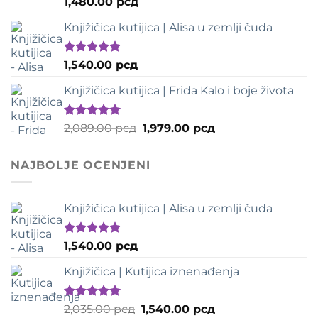
1,480.00
рсд
са
5.00
од
5
Knjižičica kutijica | Alisa u zemlji čuda
Оцењено
1,540.00
рсд
са
5.00
од
5
Knjižičica kutijica | Frida Kalo i boje života
Оцењено
Оригинална
Тренутна
2,089.00
рсд
1,979.00
рсд
са
5.00
од
цена
цена
5
је
је:
NAJBOLJE OCENJENI
била:
1,979.00 рсд.
2,089.00 рсд.
Knjižičica kutijica | Alisa u zemlji čuda
Оцењено
1,540.00
рсд
са
5.00
од
5
Knjižičica | Kutijica iznenađenja
Оцењено
Оригинална
Тренутна
2,035.00
рсд
1,540.00
рсд