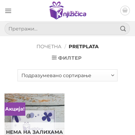
Прескочи
на
садржај
Претрага
за:
ПОЧЕТНА
/
PRETPLATA
ФИЛТЕР
Акција!
Dodaj
u listu
želja
НЕМА НА ЗАЛИХАМА