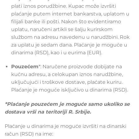
plati iznos porudžbine. Kupac može izvršiti
plaćanje putem internet bankarstva, uplatom u
filijali banke ili pošti. Nakon što evidentiramo
uplatu, naručeni artikli se šalju kurirskom
službom na adresu navedenu u narudžbini. Rok
za uplatu je sedam dana. Plaćanje je moguće u
dinarima (RSD), kao i u eurima (EUR).
Pouzećem
*: Naručene proizvode dobijate na
kućnu adresu, a celokupan iznos narudžbine,
uključujući i troškove dostave, plaćate kuriru.
Plaćanje je moguće isključivo u dinarima (RSD).
*Plaćanje pouzećem je moguće samo ukoliko se
dostava vrši na teritoriji R. Srbije.
Plaćanje u dinarima je moguće izvršiti na dinarski
račun (RSD) na ime: