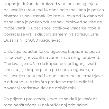
Kupac je dužan da proizvod vrati bez odlaganja, a
najkasnije u roku od 14 dana od dana kada je poslao
obrazac za odustanak. Po isteku roka od 14 dana od
dana kada je poslao odustanak, proizvod se više ne
može vratiti. Kupac snosi troškove vraćanja robe, a
povraćaj se vrši isključivo slanjem na adresu: Cara
Dušana 41, 34000 Kragujevac.
U slučaju odustanka od ugovora, kupac ima pravo
na povraćaj novca ili na zamenu za drugi proizvod.
Prodavac je dužan da kupcu bez odlaganja vrati
iznos koji je kupac platio po osnovu ugovora, a
najkasnije u roku od 14 dana od dana prijema izjave
o odustanku, s tim što prodavac može odložiti
povraćaj sredstava dok ne dobije robu.
Po prijemu proizvoda, utvrdiće se da li je vraćena
roba neoštećena, u nekorišćenoj originalnoj