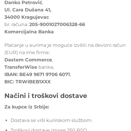
Danko Petrović
,
Ul. Cara Dušana 41,
34000 Kragujevac
br. računa:
205-9001027006328-66
Komercijalna Banka
Plaćanje u eurima je moguće izvšiti na devizni račun
(EUR) na ime firme:
Dastem Commerce
,
TransferWise
banka,
IBAN: BE49 9671 9706 6071
,
BIC: TRWIBEB1XXX
Načini i troškovi dostave
Za kupce iz Srbije:
Dostava se vrši kurirskom službom.
Troškovi dostave iznose 250 RSD.