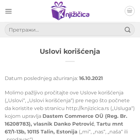
Прескочи
на
садржај
Претрага
за:
Uslovi korišćenja
Datum poslednjeg ažuriranja:
16.10.2021
Molimo pažljivo pročitajte ove Uslove korišćenja
(„Uslovi“, „Uslovi korišćenja“) pre nego što počnete
da koristite veb stranicu http://knjizicica.rs („Usluga“)
kojom upravlja
Dastem Commerce OÜ (Reg. Br.
16208783),
vlasnik Danko Petrović
,
Tartu mnt
67/1-13b, 10115
Talin, Estonija
(„mi“, „nas“, „naša“ ili
„prodavac“).