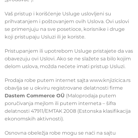
Vaš pristup i korišćenje Usluge uslovljeni su
prihvatanjem i poštovanjem ovih Uslova. Ovi uslovi
se primenjuju na sve posetioce, korisnike i druge
koji pristupaju Usluzi ili je koriste.
Pristupanjem ili upotrebom Usluge pristajete da vas
obavezuju ovi Uslovi. Ako se ne slažete sa bilo kojim
delom uslova, možda nećete imati pristup Usluzi.
Prodaja robe putem internet sajta www.knjizicica.rs
obavlja se u okviru registrovane delatnosti firme
Dastem Commerce OÜ
(Maloprodaja putem
poručivanja mejlom ili putem interneta – šifra
delatnosti 47911/EMTAK 2008 (Estonska klasifikacija
ekonomskih aktivnosti).
Osnovna obeležja robe mogu se naći na sajtu