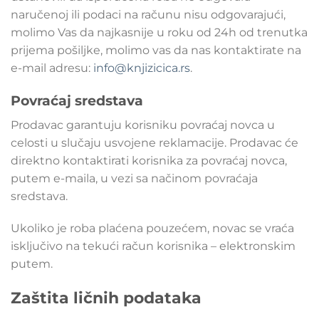
naručenoj ili podaci na računu nisu odgovarajući,
molimo Vas da najkasnije u roku od 24h od trenutka
prijema pošiljke, molimo vas da nas kontaktirate na
e-mail adresu:
info@knjizicica.rs
.
Povraćaj sredstava
Prodavac garantuju korisniku povraćaj novca u
celosti u slučaju usvojene reklamacije. Prodavac će
direktno kontaktirati korisnika za povraćaj novca,
putem e-maila, u vezi sa načinom povraćaja
sredstava.
Ukoliko je roba plaćena pouzećem, novac se vraća
isključivo na tekući račun korisnika – elektronskim
putem.
Zaštita ličnih podataka