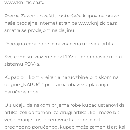
www.knjizicica.rs.
Prema Zakonu o zaštiti potrošača kupovina preko
naše prodajne internet stranice www.knjizicica.rs
smatra se prodajom na daljinu.
Prodajna cena robe je naznačena uz svaki artikal.
Sve cene su izražene bez PDV-a, jer prodavac nije u
sistemu PDV-a.
Kupac prilikom kreiranja narudžbine pritiskom na
dugne „NARUČI“ preuzima obavezu plaćanja
naručene robe.
U slučaju da nakom prijema robe kupac ustanovi da
artikal želi da zameni za drugi artikal, koji može biti
veće, manje ili iste cenovne kategorije od
predhodno poručenog, kupac može zameniti artikal