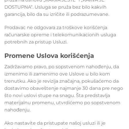
DOSTUPNA“. Usluga se pruža bez bilo kakvih
garancija, bilo da su izričite ili podrazumevane.
Prodavac ne odgovara za troškove korišćenja
računarske opreme i telekomunikacionih usluga
potrebnih za pristup Usluzi.
Promene Uslova korišćenja
Zadržavamo pravo, po sopstvenom nahođenju, da
izmenimo ili zamenimo ove Uslove u bilo kom
trenutku. Ako je revizija značajna, pokušaćemo da
dostavimo obaveštenje najmanje 30 dana pre nego
što novi uslovi stupe na snagu. Šta predstavlja
materijalnu promenu, utvrdićemo po sopstvenom
nahođenju.
Ako nastavite da pristupate našoj usluzi ili je