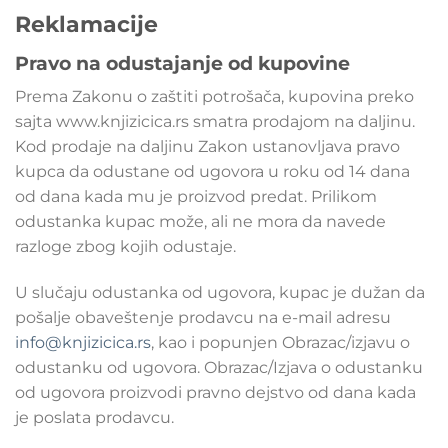
Reklamacije
Pravo na odustajanje od kupovine
Prema Zakonu o zaštiti potrošača, kupovina preko
sajta www.knjizicica.rs smatra prodajom na daljinu.
Kod prodaje na daljinu Zakon ustanovljava pravo
kupca da odustane od ugovora u roku od 14 dana
od dana kada mu je proizvod predat. Prilikom
odustanka kupac može, ali ne mora da navede
razloge zbog kojih odustaje.
U slučaju odustanka od ugovora, kupac je dužan da
pošalje obaveštenje prodavcu na e-mail adresu
info@knjizicica.rs
, kao i popunjen Obrazac/izjavu o
odustanku od ugovora. Obrazac/Izjava o odustanku
od ugovora proizvodi pravno dejstvo od dana kada
je poslata prodavcu.