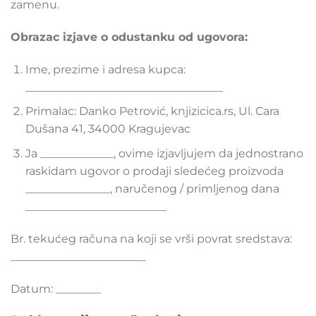
zamenu.
Obrazac izjave o odustanku od ugovora:
Ime, prezime i adresa kupca:
___________________________________
Primalac: Danko Petrović, knjizicica.rs, Ul. Cara
Dušana 41, 34000 Kragujevac
Ja _____________, ovime izjavljujem da jednostrano
raskidam ugovor o prodaji sledećeg proizvoda
_______________, naručenog / primljenog dana
_________________________
Br. tekućeg računa na koji se vrši povrat sredstava:
________________________
Datum: ________