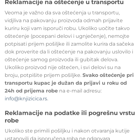
Reklamacije na oštećenje u transportu
Veoma je važno da sva oštećenja u transportu,
vidjliva na pakovanju proizvoda odmah prijavite
kuriru koji vam isporuči robu. Ukoliko uočite takvo
oštećenje (pocepani delovi i ugnječenje), nemojte
potpisati prijem pošiljke ili zamolite kurira da sačeka
dok proverite da li oštećenje na pakovanju uslovilo i
oštećenje samog proizvoda ili gubitak delova.
Ukoliko proizvod nije oštećen, i svi delovi su na
broju, potpišite prijem pošiljke.
Svako oštećenje pri
transportu kupac je dužan da prijavi u roku od
24h od prijema robe
na e-mail adresu:
info@knjizicica.rs
.
Reklamacije na podatke ili pogrešnu vrstu
robe
Ukoliko ste primili pošiljku i nakon otvaranja kutije
ustanovili da isporučena roba ne odgovara