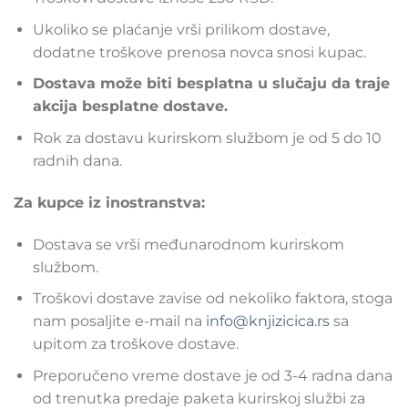
Ukoliko se plaćanje vrši prilikom dostave,
dodatne troškove prenosa novca snosi kupac.
Dostava može biti besplatna u slučaju da traje
akcija besplatne dostave.
Rok za dostavu kurirskom službom je od 5 do 10
radnih dana.
Za kupce iz inostranstva:
Dostava se vrši međunarodnom kurirskom
službom.
Troškovi dostave zavise od nekoliko faktora, stoga
nam posaljite e-mail na
info@knjizicica.rs
sa
upitom za troškove dostave.
Preporučeno vreme dostave je od 3-4 radna dana
od trenutka predaje paketa kurirskoj službi za