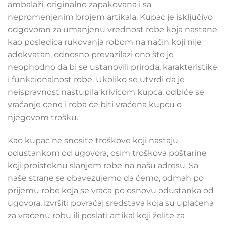
ambalaži, originalno zapakovana i sa
nepromenjenim brojem artikala. Kupac je isključivo
odgovoran za umanjenu vrednost robe koja nastane
kao posledica rukovanja robom na način koji nije
adekvatan, odnosno prevazilazi ono što je
neophodno da bi se ustanovili priroda, karakteristike
i funkcionalnost robe. Ukoliko se utvrdi da je
neispravnost nastupila krivicom kupca, odbiće se
vraćanje cene i roba će biti vraćena kupcu o
njegovom trošku.
Kao kupac ne snosite troškove koji nastaju
odustankom od ugovora, osim troškova poštarine
koji proisteknu slanjem robe na našu adresu. Sa
naše strane se obavezujemo da ćemo, odmah po
prijemu robe koja se vraća po osnovu odustanka od
ugovora, izvršiti povraćaj sredstava koja su uplaćena
za vraćenu robu ili poslati artikal koji želite za