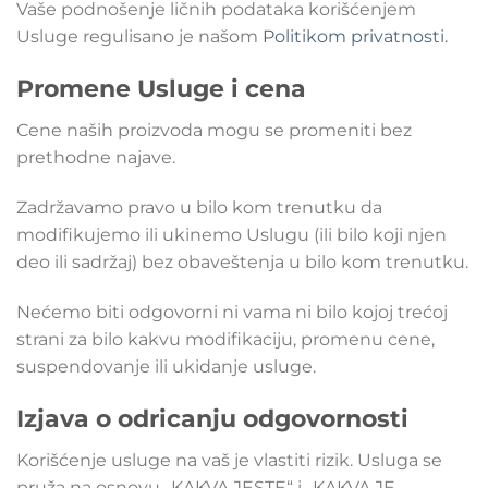
Vaše podnošenje ličnih podataka korišćenjem
Usluge regulisano je našom
Politikom privatnosti.
Promene Usluge i cena
Cene naših proizvoda mogu se promeniti bez
prethodne najave.
Zadržavamo pravo u bilo kom trenutku da
modifikujemo ili ukinemo Uslugu (ili bilo koji njen
deo ili sadržaj) bez obaveštenja u bilo kom trenutku.
Nećemo biti odgovorni ni vama ni bilo kojoj trećoj
strani za bilo kakvu modifikaciju, promenu cene,
suspendovanje ili ukidanje usluge.
Izjava o odricanju odgovornosti
Korišćenje usluge na vaš je vlastiti rizik. Usluga se
pruža na osnovu „KAKVA JESTE“ i „KAKVA JE