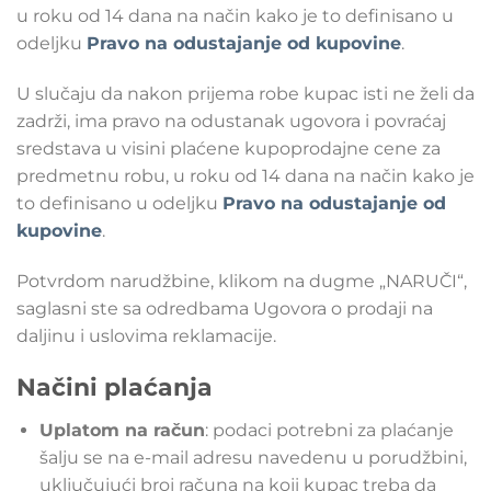
u roku od 14 dana na način kako je to definisano u
odeljku
Pravo na odustajanje od kupovine
.
U slučaju da nakon prijema robe kupac isti ne želi da
zadrži, ima pravo na odustanak ugovora i povraćaj
sredstava u visini plaćene kupoprodajne cene za
predmetnu robu, u roku od 14 dana na način kako je
to definisano u odeljku
Pravo na odustajanje od
kupovine
.
Potvrdom narudžbine, klikom na dugme „NARUČI“,
saglasni ste sa odredbama Ugovora o prodaji na
daljinu i uslovima reklamacije.
Načini plaćanja
Uplatom na račun
: podaci potrebni za plaćanje
šalju se na e-mail adresu navedenu u porudžbini,
uključujući broj računa na koji kupac treba da