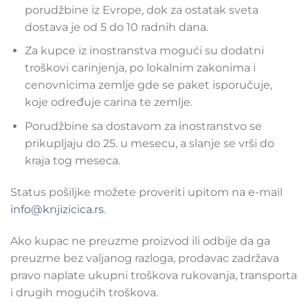
porudžbine iz Evrope, dok za ostatak sveta
dostava je od 5 do 10 radnih dana.
Za kupce iz inostranstva mogući su dodatni
troškovi carinjenja, po lokalnim zakonima i
cenovnicima zemlje gde se paket isporučuje,
koje određuje carina te zemlje.
Porudžbine sa dostavom za inostranstvo se
prikupljaju do 25. u mesecu, a slanje se vrši do
kraja tog meseca.
Status pošiljke možete proveriti upitom na e-mail
info@knjizicica.rs
.
Ako kupac ne preuzme proizvod ili odbije da ga
preuzme bez valjanog razloga, prodavac zadržava
pravo naplate ukupni troškova rukovanja, transporta
i drugih mogućih troškova.