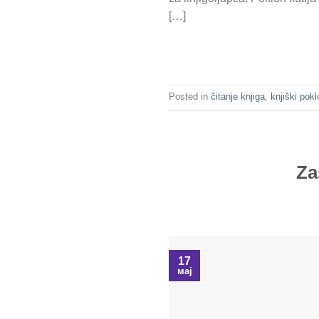
[…]
Posted in
čitanje knjiga
,
knjiški pokl
Za
17
мај