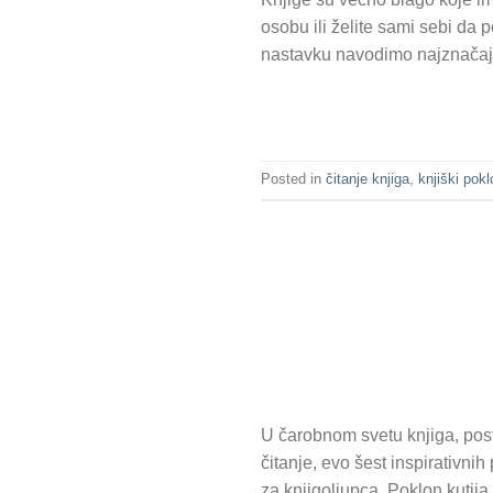
osobu ili želite sami sebi da p
nastavku navodimo najznačajn
Posted in
čitanje knjiga
,
knjiški pokl
U čarobnom svetu knjiga, pos
čitanje, evo šest inspirativni
za knjigoljupca. Poklon kutija