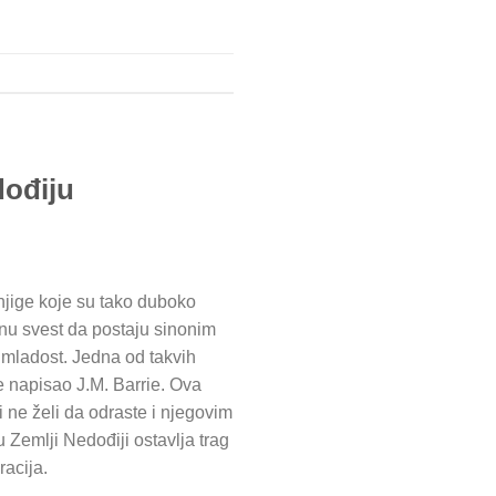
dođiju
knjige koje su tako duboko
nu svest da postaju sinonim
 mladost. Jedna od takvih
je napisao J.M. Barrie. Ova
 ne želi da odraste i njegovim
Zemlji Nedođiji ostavlja trag
racija.