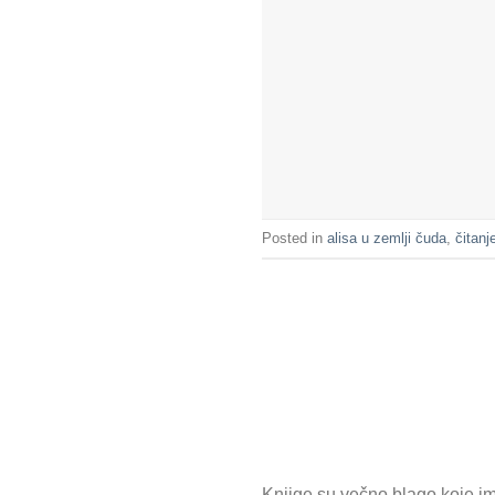
Posted in
alisa u zemlji čuda
,
čitanj
Knjige su večno blago koje ima