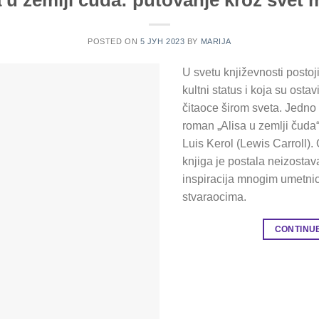
POSTED ON
5 ЈУН 2023
BY
MARIJA
U svetu književnosti postoj
kultni status i koja su ostav
čitaoce širom sveta. Jedno
roman „Alisa u zemlji čuda
Luis Kerol (Lewis Carroll).
knjiga je postala neizostava
inspiracija mnogim umetnic
stvaraocima.
CONTINU