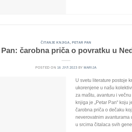
ČITANJE KNJIGA
,
PETAR PAN
 Pan: čarobna priča o povratku u Ne
POSTED ON
16 ЈУЛ 2023
BY
MARIJA
U svetu literature postoje 
ukorenjene u našu kolektiv
za maštu, avanturu i večnu
knjiga je „Petar Pan“ koju 
čarobna priča o dečaku koji
neverovatnim avanturama u 
u srcima čitalaca svih gene