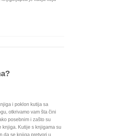
ma?
njiga i poklon kutija sa
gu, otkrivamo vam šta čini
tako posebnim i zašto su
je knjiga. Kutije s knjigama su
 da se knjiga pretvori u