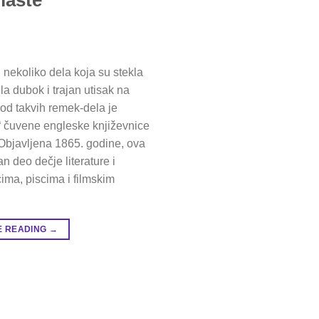
i nekoliko dela koja su stekla
ila dubok i trajan utisak na
 od takvih remek-dela je
“ čuvene engleske književnice
 Objavljena 1865. godine, ova
n deo dečje literature i
ima, piscima i filmskim
E READING
→