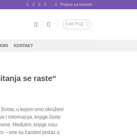
Prijava za novosti
0.00
РСД
DORI
KONTAKT
itanja se raste“
života, u kojem smo okruženi
 i informacija, knjige često
ene. Međutim, knjige nisu
u – one su čarobni prolaz u