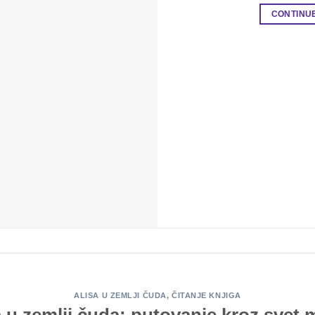
CONTINU
ALISA U ZEMLJI ČUDA
,
ČITANJE KNJIGA
a u zemlji čuda: putovanje kroz svet 