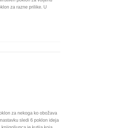
oklon za razne prilike. U
 poklon za nekoga ko obožava
U nastavku sledi 6 poklon ideja
knjigoljupca je kutija koja