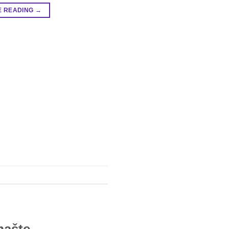
E READING
→
mašte