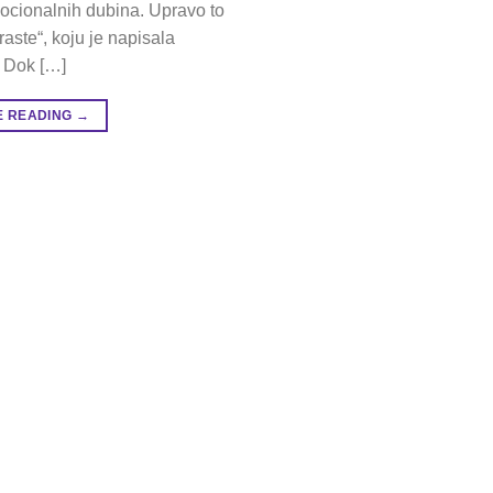
ocionalnih dubina. Upravo to
 raste“, koju je napisala
. Dok […]
E READING
→