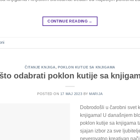
CONTINUE READING
→
oni
ČITANJE KNJIGA
,
POKLON KUTIJE SA KNJIGAMA
što odabrati poklon kutije sa knjiga
POSTED ON
17 МАЈ 2023
BY
MARIJA
Dobrodošli u čarobni svet k
knjigama! U današnjem blo
poklon kutije sa knjigama 
sjajan izbor za sve ljubitel
neverovatno kreativan način