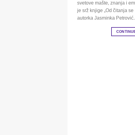
svetove mašte, znanja i em
je srž knjige „Od čitanja se
autorka Jasminka Petrović
CONTINU