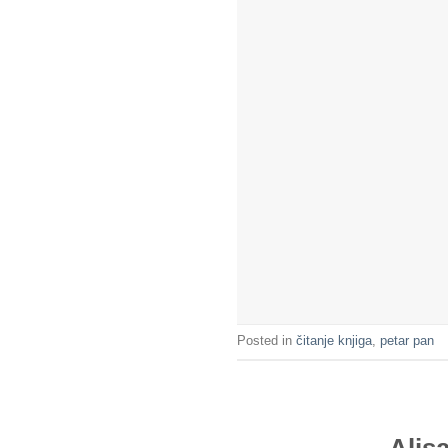
Posted in
čitanje knjiga
,
petar pan
Alis