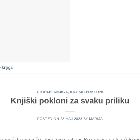
e knjiga
ČITANJE KNJIGA
,
KNJIŠKI POKLONI
Knjiški pokloni za svaku priliku
POSTED ON
22 МАЈ 2023
BY
MARIJA
 moć da inspiriše, obrazuje i zabavi. Bez obzira da li tražite j