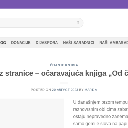
LOG
DONACIJE
DIJASPORA
NAŠI SARADNICI
NAŠI AMBASA
ČITANJE KNJIGA
 stranice – očaravajuća knjiga „Od č
POSTED ON
20 АВГУСТ 2023
BY
MARIJA
U današnjem brzom tempu 
raznovrsnim oblicima zabave
ostaju nepravedno zanemar
samo gomile slova na papir