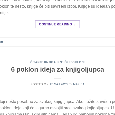
oklonite nešto, knjige će biti savršeni izbor. Knjige su idealan p
iije.
CONTINUE READING
→
oni
ČITANJE KNJIGA
,
KNJIŠKI POKLONI
6 poklon ideja za knjigoljupca
POSTED ON
17 МАЈ 2023
BY
MARIJA
toji nešto posebno za svakog knjigiljupca. Ako tražite savršen
h poklon ideja koji će sigurno osvojiti srce svakog knjigoljupca. 
 sa knjigama i knjiškim sitnicama: Jedan od najboljih poklona za 