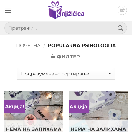
Прескочи
на
садржај
Претрага
за:
ПОЧЕТНА
/
POPULARNA PSIHOLOGIJA
ФИЛТЕР
Акција!
Акција!
Dodaj
Dodaj
u listu
u listu
želja
želja
НЕМА НА ЗАЛИХАМА
НЕМА НА ЗАЛИХАМА