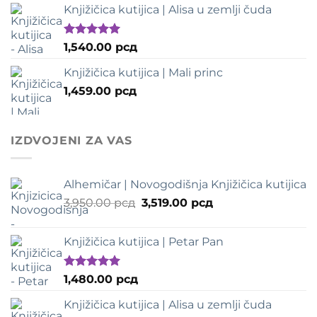
5
Knjižičica kutijica | Alisa u zemlji čuda
Оцењено
1,540.00
рсд
са
5.00
од
5
Knjižičica kutijica | Mali princ
1,459.00
рсд
IZDVOJENI ZA VAS
Alhemičar | Novogodišnja Knjižičica kutijica
Оригинална
Тренутна
3,950.00
рсд
3,519.00
рсд
цена
цена
је
је:
Knjižičica kutijica | Petar Pan
била:
3,519.00 рсд.
3,950.00 рсд.
Оцењено
1,480.00
рсд
са
5.00
од
5
Knjižičica kutijica | Alisa u zemlji čuda