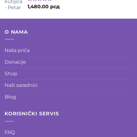
2,035.00 рсд.
Оцењено
1,480.00
рсд
са
5.00
од
5
O NAMA
Naša priča
Donacije
Shop
Naši saradnici
Blog
KORISNIČKI SERVIS
FAQ