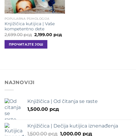
POPULARNA PSIHOLOGIJA
Knjižičica kutijica | Vaše
kompetentno dete
Оригинална
Тренутна
2,699.00
рсд
2,199.00
рсд
цена
цена
је
је:
ПРОЧИТАЈТЕ ЈОШ
била:
2,199.00 рсд.
2,699.00 рсд.
NAJNOVIJI
Knjižičica | Od čitanja se raste
1,500.00
рсд
Knjižičica | Dečija kutijica iznenađenja
Оригинална
Тренутна
1,500.00
рсд
1,000.00
рсд