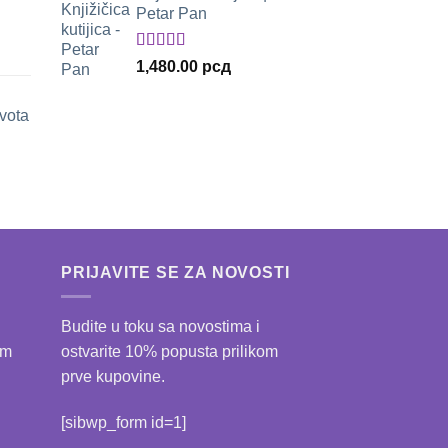
Petar Pan
била:
1,540.00 рсд.
2,035.00 рсд.
Оцењено
1,480.00
рсд
са
5.00
од 5
ivota
утна
.00 рсд.
PRIJAVITE SE ZA NOVOSTI
Budite u toku sa novostima i
im
ostvarite 10% popusta prilikom
prve kupovine.
[sibwp_form id=1]