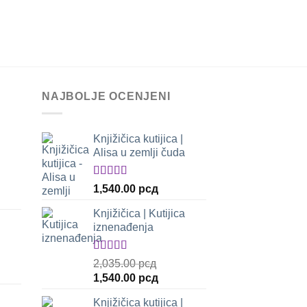
NAJBOLJE OCENJENI
Knjižičica kutijica |
Alisa u zemlji čuda
Оцењено
1,540.00
рсд
утна
са
5.00
од 5
Knjižičica | Kutijica
iznenađenja
.00 рсд.
Оцењено
2,035.00
рсд
са
5.00
од 5
Оригинална
Тренутна
1,540.00
рсд
цена
цена
Knjižičica kutijica |
је
је: