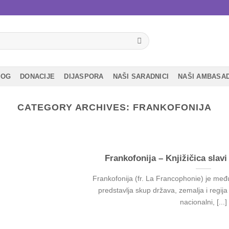
LOG
DONACIJE
DIJASPORA
NAŠI SARADNICI
NAŠI AMBASA
CATEGORY ARCHIVES:
FRANKOFONIJA
Frankofonija – Knjižičica slav
Frankofonija (fr. La Francophonie) je međ
predstavlja skup država, zemalja i regija 
nacionalni, [...]