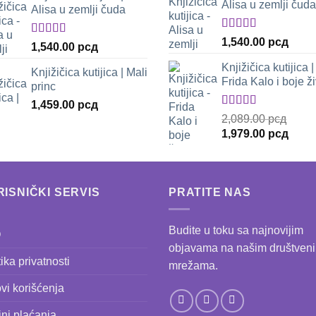
Alisa u zemlji čuda
Alisa u zemlji čuda
Оцењено
1,540.00
рсд
Оцењено
1,540.00
рсд
са
5.00
од 5
са
5.00
од 5
Knjižičica kutijica |
Knjižičica kutijica | Mali
Frida Kalo i boje ž
princ
1,459.00
рсд
Оцењено
2,089.00
рсд
са
5.00
од 5
Оригинална
Трен
1,979.00
рсд
цена
цена
је
је:
била:
1,979
ISNIČKI SERVIS
PRATITE NAS
2,089.00 рсд.
Budite u toku sa najnovijim
Q
objavama na našim društven
tika privatnosti
mrežama.
vi korišćenja
ni plaćanja