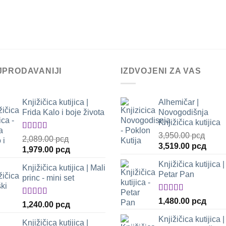
JPRODAVANIJI
IZDVOJENI ZA VAS
Knjižičica kutijica |
Alhemičar |
Frida Kalo i boje života
Novogodišnja
Knjižičica kutijica
3,950.00
рсд
Оцењено
2,089.00
рсд
са
5.00
од 5
Оригинална
Трен
3,519.00
рсд
Оригинална
Тренутна
1,979.00
рсд
цена
цена
цена
цена
Knjižičica kutijica |
је
је:
Knjižičica kutijica | Mali
је
је:
Petar Pan
била:
3,519
princ - mini set
била:
1,979.00 рсд.
3,950.00 рсд.
2,089.00 рсд.
Оцењено
1,480.00
рсд
Оцењено
1,240.00
рсд
са
5.00
од 5
са
5.00
од 5
Knjižičica kutijica |
Knjižičica kutijica |