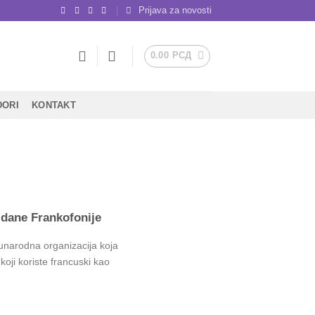
Prijava za novosti
0.00
РСД
DORI
KONTAKT
i dane Frankofonije
unarodna organizacija koja
koji koriste francuski kao