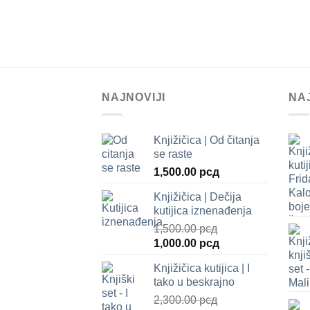
NAJNOVIJI
NA
Knjižičica | Od čitanja
se raste
1,500.00
рсд
Knjižičica | Dečija
kutijica iznenađenja
1,500.00
рсд
Оригинална
Тренутна
1,000.00
рсд
цена
цена
Knjižičica kutijica | I
је
је:
tako u beskrajno
била:
1,000.00 рсд.
2,300.00
рсд
1,500.00 рсд.